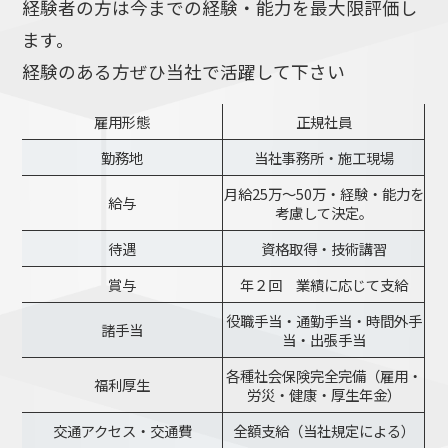
経験者の方は今までの経験・能力を最大限評価し
ます。
経験のある方ぜひ当社で活躍して下さい
雇用形態
正規社員
勤務地
当社事務所・施工現場
月給25万～50万・経験・能力を
給与
考慮して決定。
待遇
資格取得・技術講習
賞与
年２回 業績に応じて支給
役職手当・通勤手当・時間外手
諸手当
当・出張手当
各種社会保険完全完備（雇用・
福利厚生
労災・健康・厚生年金）
交通アクセス・交通費
全額支給（当社規定による）