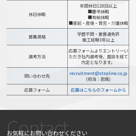
年間休日120日以上
■慶弔休暇
休日休暇
■有給休暇
■産前・産後・育児・介護休暇
学歴不問・要普通免許
募集資格
施工経験3年以上
応募フォームよりエントリーい
選考方法
ただき社内選考後、面談を経て
内定となります。
recruitment@stepline.co.jp
問い合わせ先
(担当：岩城)
応募フォーム
応募はこちらのフォームから
Contact
お気軽にお問い合わせください