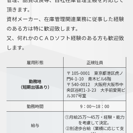
頂きます。
資材メーカー、在庫管理関連業務に従事した経験
のある方は特に歓迎致します。
又、何れかのＣＡＤソフト経験のある方も歓迎致
します。
雇用形態
正規社員
〒 105-0001 東京都港区虎ノ
門4-1-10 青木ビル6階
勤務地
〒 540-0012 大阪府大阪市中
（短期出張あり）
央区谷町1-3-23 大手前愛晃ビ
ル307号室
勤務時間
9：00～18：00
①月給25万～45万・経験・能力
を考慮して決定。
給与
②別途歩合給（業績に応じて支