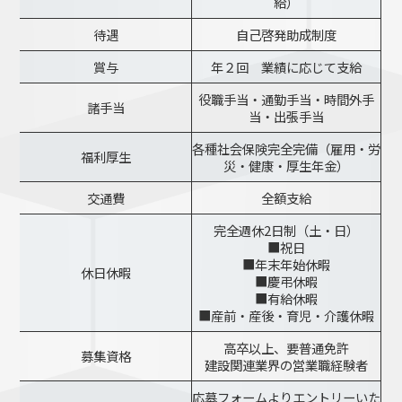
給）
待遇
自己啓発助成制度
賞与
年２回 業績に応じて支給
役職手当・通勤手当・時間外手
諸手当
当・出張手当
各種社会保険完全完備（雇用・労
福利厚生
災・健康・厚生年金）
交通費
全額支給
完全週休2日制（土・日）
■祝日
■年末年始休暇
休日休暇
■慶弔休暇
■有給休暇
■産前・産後・育児・介護休暇
高卒以上、要普通免許
募集資格
建設関連業界の営業職経験者
応募フォームよりエントリーいた